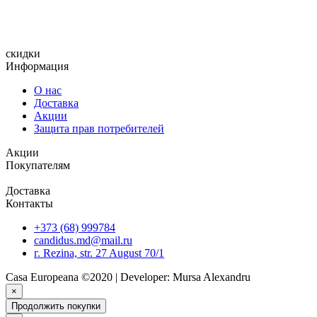
IBAN: MD97ML000000222433500233
BIC: MOLDMD2X335
Adresa: MD-5401, or. Rezina, str. 27 August 70/1
скидки
Информация
О нас
Доставка
Акции
Защита прав потребителей
Акции
Покупателям
Доставка
Контакты
+373 (68) 999784
candidus.md@mail.ru
г. Rezina, str. 27 August 70/1
Casa Europeana ©2020 | Developer: Mursa Alexandru
×
Продолжить покупки